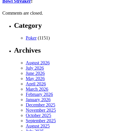
Bowl Streaker
!
Comments are closed.
Category
Poker
(1151)
Archives
August 2026
July 2026
June 2026
May 2026
April 2026
March 2026
February 2026
January 2026
December 2025
November 2025
October 2025
September 2025
August 2025