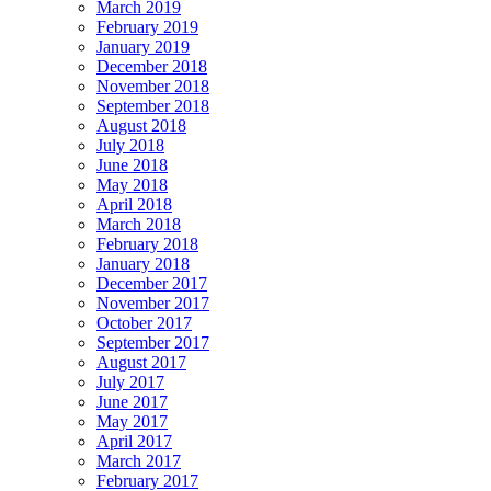
March 2019
February 2019
January 2019
December 2018
November 2018
September 2018
August 2018
July 2018
June 2018
May 2018
April 2018
March 2018
February 2018
January 2018
December 2017
November 2017
October 2017
September 2017
August 2017
July 2017
June 2017
May 2017
April 2017
March 2017
February 2017