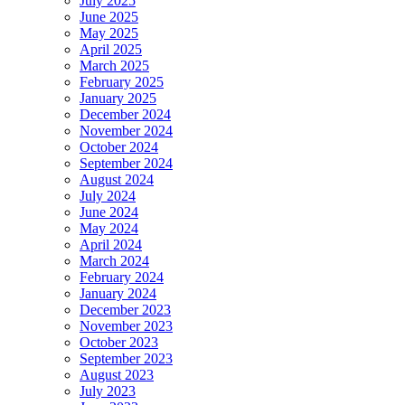
July 2025
June 2025
May 2025
April 2025
March 2025
February 2025
January 2025
December 2024
November 2024
October 2024
September 2024
August 2024
July 2024
June 2024
May 2024
April 2024
March 2024
February 2024
January 2024
December 2023
November 2023
October 2023
September 2023
August 2023
July 2023