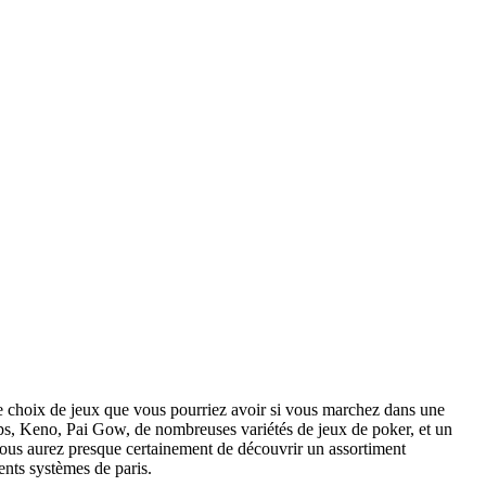
 de choix de jeux que vous pourriez avoir si vous marchez dans une
aps, Keno, Pai Gow, de nombreuses variétés de jeux de poker, et un
ous aurez presque certainement de découvrir un assortiment
ents systèmes de paris.