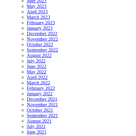
June 2023
May 2023
April 2023
March 2023
February 2023
January 2023
December 2022
November 2022
October 2022
September 2022
August 2022
July 2022
June 2022
May 2022
April 2022
March 2022
February 2022
January 2022
December 2021
November 2021
October 2021
September 2021
August 2021
July 2021
June 2021